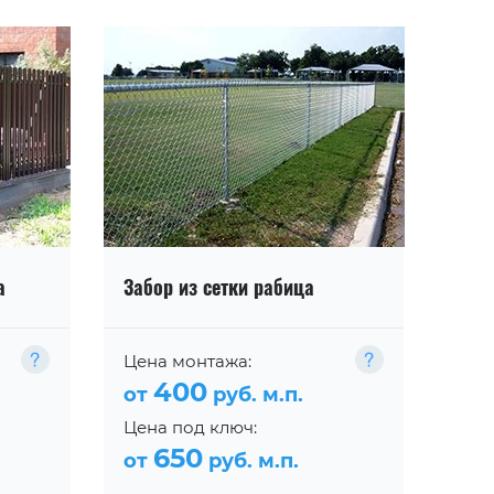
а
Забор из сетки рабица
Цена монтажа:
400
от
руб. м.п.
Цена под ключ:
650
от
руб. м.п.