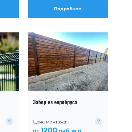
Подробнее
Забор из евробруса
Цена монтажа:
1200
от
руб. м.п.