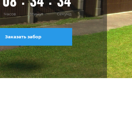
08
34
32
Часов
Минут
Секунд
Заказать забор