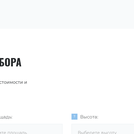
АБОРА
 стоимости и
щадь:
Высота:
Выберете высоту