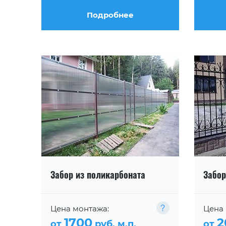
Подробнее
Забор из поликарбоната
Забор
Цена монтажа:
Цена 
1700
2
от
руб. м.п.
от