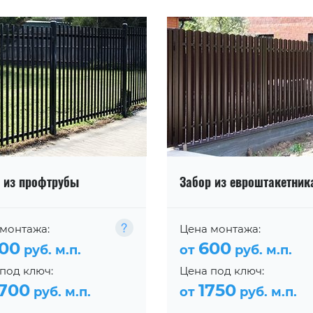
 из профтрубы
Забор из евроштакетник
монтажа:
Цена монтажа:
00
600
руб. м.п.
от
руб. м.п.
под ключ:
Цена под ключ:
700
1750
руб. м.п.
от
руб. м.п.